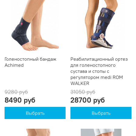
Голеностопный бандаж
Реабилитационный ортез
Achimed
для голеностопного
сустава и стопы с
регулятором medi ROM
WALKER
9280 руб
31050 руб
8490 руб
28700 руб
Выбрать
Выбрать