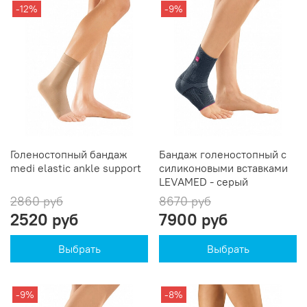
-12%
-9%
Голеностопный бандаж
Бандаж голеностопный с
medi elastic ankle support
силиконовыми вставками
LEVAMED - серый
2860 руб
8670 руб
2520 руб
7900 руб
Выбрать
Выбрать
-9%
-8%