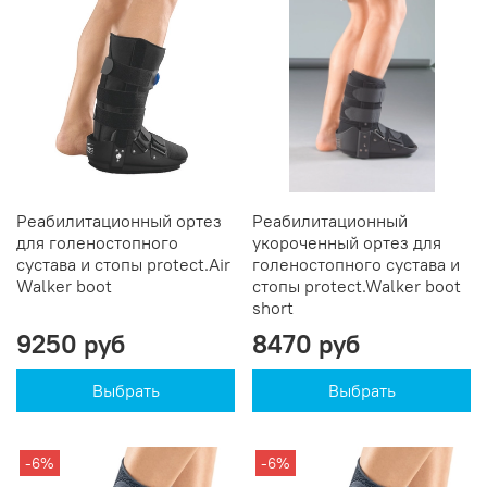
Реабилитационный ортез
Реабилитационный
для голеностопного
укороченный ортез для
сустава и стопы protect.Air
голеностопного сустава и
Walker boot
стопы protect.Walker boot
short
9250 руб
8470 руб
Выбрать
Выбрать
-6%
-6%