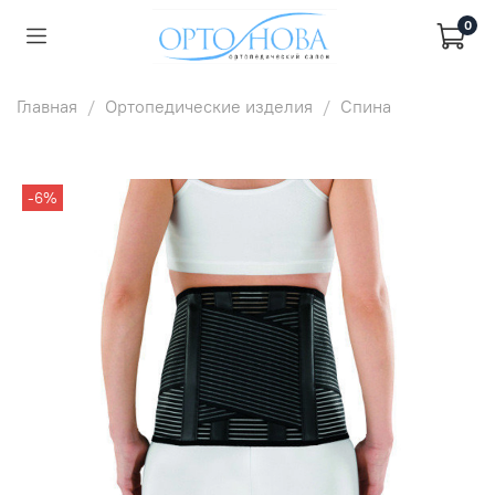
0
Главная
Ортопедические изделия
Спина
-6%