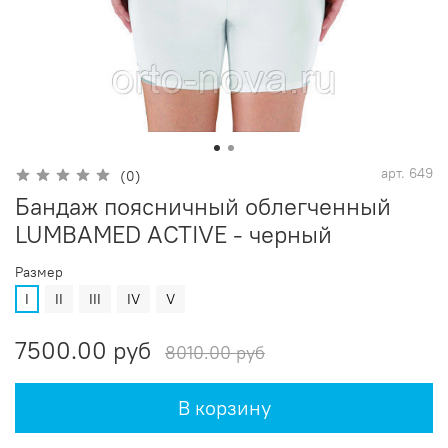
арт.
649
(0)
Бандаж поясничный облегченный
LUMBAMED ACTIVE - черный
Размер
I
II
III
IV
V
7500.00 руб
8010.00 руб
В корзину