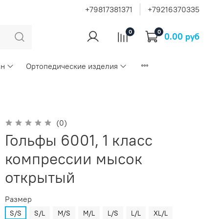
+79817381371
+79216370335
0
0
0.00 руб
ан
Ортопедические изделия
(0)
Гольфы 6001, 1 класс
компрессии мысок
открытый
Размер
S/S
S/L
M/S
M/L
L/S
L/L
XL/L