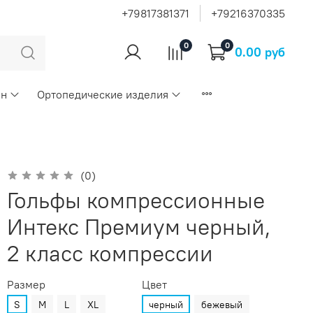
+79817381371
+79216370335
0
0
0.00 руб
ан
Ортопедические изделия
(0)
Гольфы компрессионные
Интекс Премиум черный,
2 класс компрессии
Размер
Цвет
S
M
L
XL
черный
бежевый