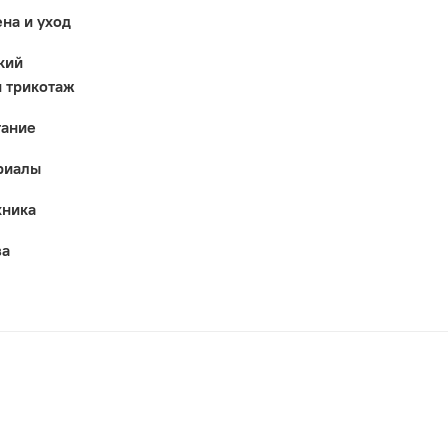
ена и уход
кий
 трикотаж
тание
риалы
хника
за