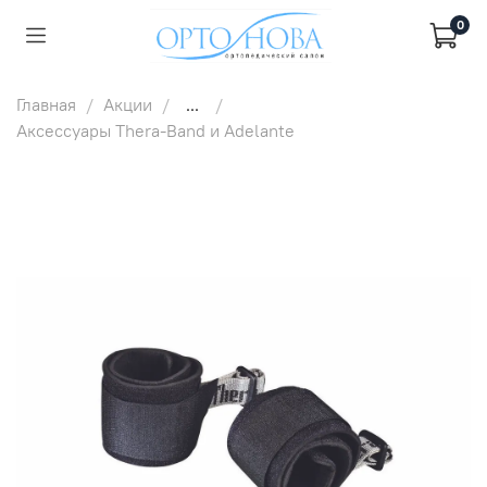
0
Главная
Акции
...
Аксессуары Thera-Band и Adelante