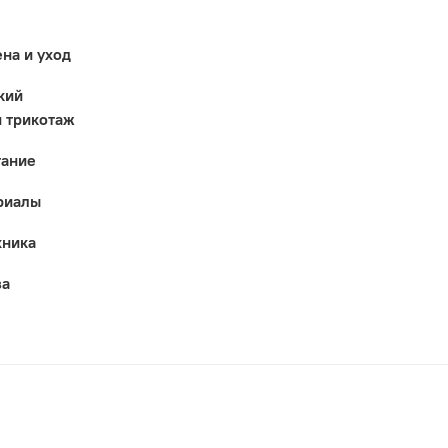
ена и уход
кий
 трикотаж
тание
риалы
хника
за