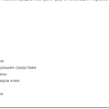
ов
рующим средствам
раны
едов клея
же