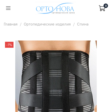
0
Главная
Ортопедические изделия
Спина
-1%