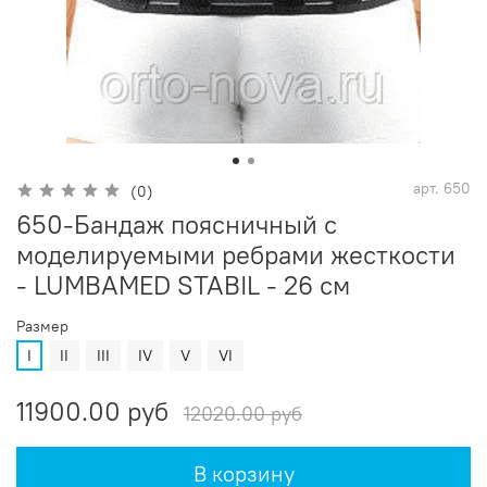
арт.
650
(0)
650-Бандаж поясничный с
моделируемыми ребрами жесткости
- LUMBAMED STABIL - 26 см
Размер
I
II
III
IV
V
VI
11900.00 руб
12020.00 руб
В корзину