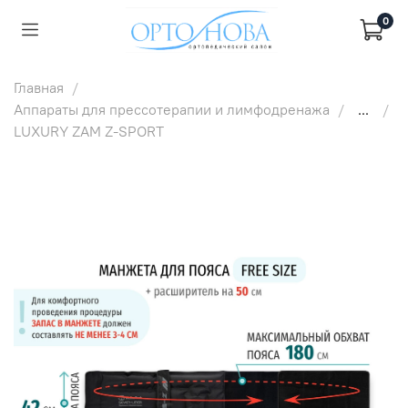
0
Главная
Аппараты для прессотерапии и лимфодренажа
...
LUXURY ZAM Z-SPORT