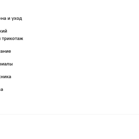
ена и уход
кий
 трикотаж
тание
риалы
хника
за