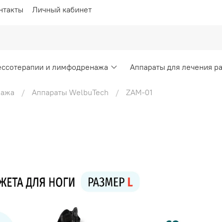
нтакты
Личный кабинет
ессотерапии и лимфодренажа
Аппараты для лечения р
нажа
Аппараты WelbuTech
ZAM-01