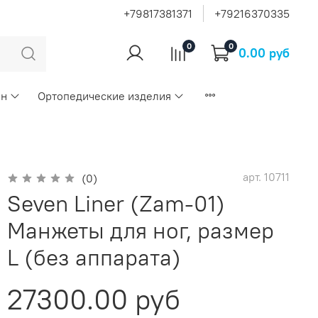
+79817381371
+79216370335
0
0
0.00 руб
ан
Ортопедические изделия
арт.
10711
(0)
Seven Liner (Zam-01)
Манжеты для ног, размер
L (без аппарата)
27300.00 руб