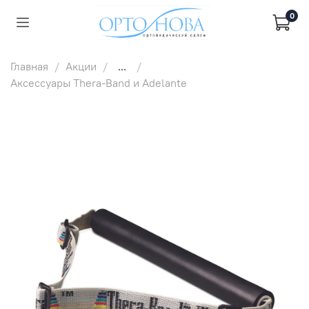
0
Главная
Акции
...
Аксессуары Thera-Band и Adelante