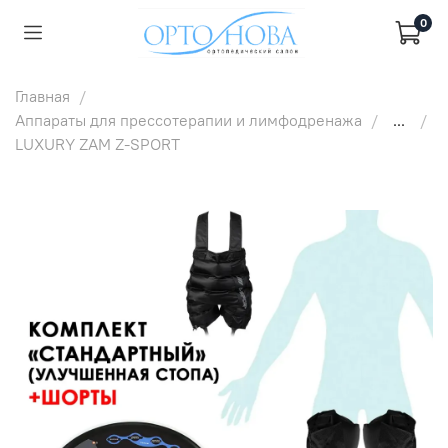
0
Главная
Аппараты для прессотерапии и лимфодренажа
...
LUXURY ZAM Z-SPORT